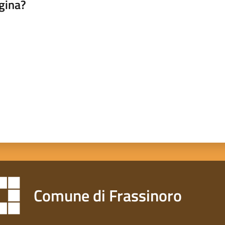
gina?
a da 1 a 5 stelle
Comune di Frassinoro