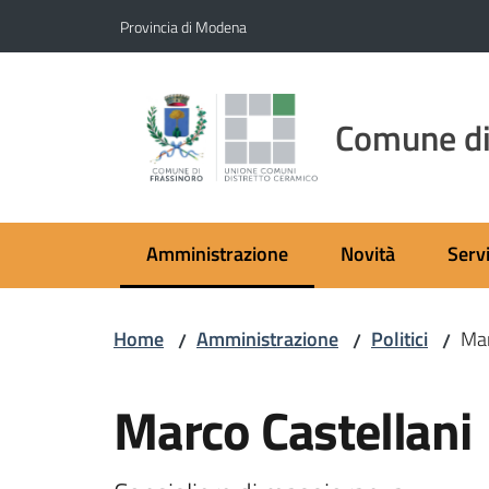
Vai al contenuto
Vai alla navigazione
Vai al footer
Provincia di Modena
Comune di
Amministrazione
Novità
Servi
Menu selezionato
Home
Amministrazione
Politici
Mar
/
/
/
Salta al contenuto
Marco Castellani