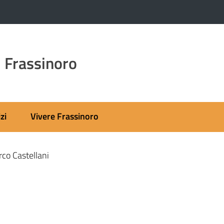
 Frassinoro
zi
Vivere Frassinoro
co Castellani