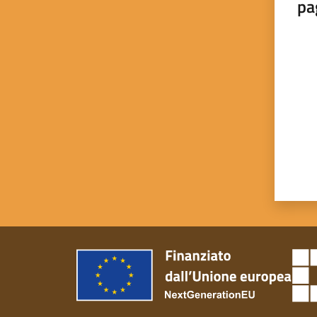
pa
Valut