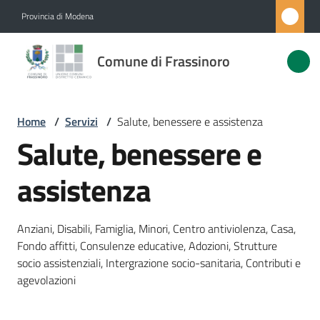
Vai al contenuto
Vai alla navigazione
Vai al footer
Provincia di Modena
Comune di
Comune di Frassinoro
Frassinoro
Home
/
Servizi
/
Salute, benessere e assistenza
Amministrazione
Salute, benessere e
Novità
assistenza
Servizi
Menu selezionato
Anziani, Disabili, Famiglia, Minori, Centro antiviolenza, Casa,
Fondo affitti, Consulenze educative, Adozioni, Strutture
Vivere
socio assistenziali, Intergrazione socio-sanitaria, Contributi e
Frassinoro
agevolazioni