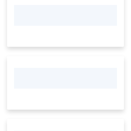
Tutti
gli
argomenti...
Seguici
su