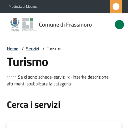
Vai al contenuto
Vai alla navigazione
Vai al footer
Provincia di Modena
Comune di
Comune di Frassinoro
Frassinoro
Home
/
Servizi
/
Turismo
Amministrazione
Turismo
Novità
***** Se ci sono schede-servizi >> inserire descrizione,
altrimenti spubblicare la categoria
Servizi
Menu selezionato
Vivere
Cerca i servizi
Frassinoro