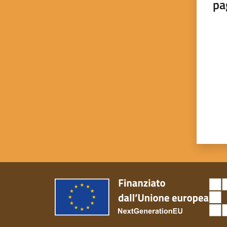
pa
Valut