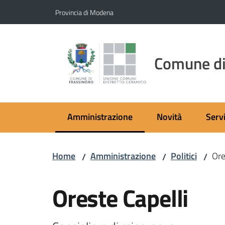
Vai al contenuto
Vai alla navigazione
Vai al footer
Provincia di Modena
Comune di
Amministrazione
Novità
Servi
Menu selezionato
Home
Amministrazione
Politici
Ore
/
/
/
Salta al contenuto
Oreste Capelli