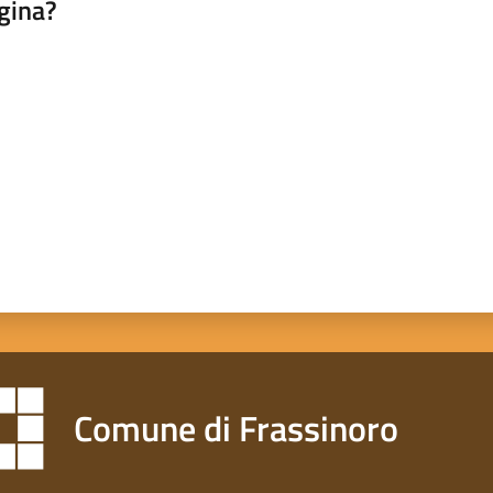
gina?
a da 1 a 5 stelle
Comune di Frassinoro