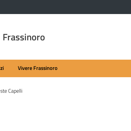
 Frassinoro
zi
Vivere Frassinoro
ste Capelli