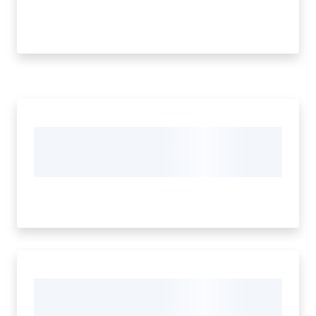
Tutti
gli
argomenti...
Menu selezionato
Seguici
su