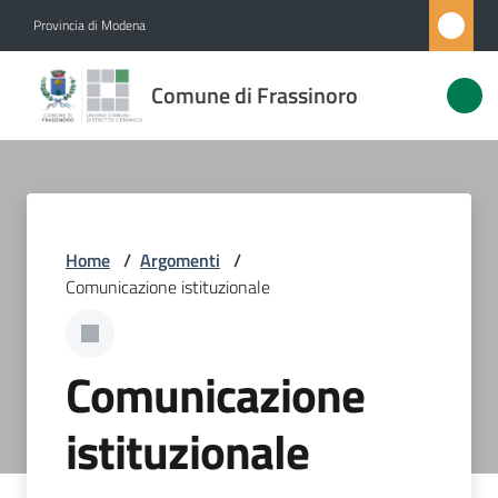
Vai al contenuto
Vai alla navigazione
Vai al footer
Provincia di Modena
Comune di
Comune di Frassinoro
Frassinoro
Amministrazione
Home
/
Argomenti
/
Novità
Comunicazione istituzionale
Servizi
Comunicazione
Vivere
Frassinoro
istituzionale