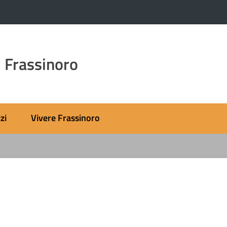
 Frassinoro
zi
Vivere Frassinoro