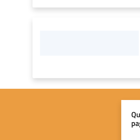
Qu
pa
Valut