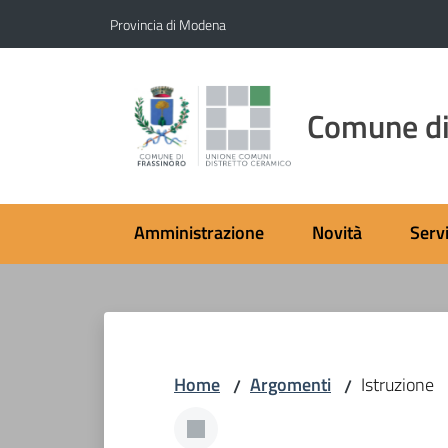
Vai al contenuto
Vai alla navigazione
Vai al footer
Provincia di Modena
Comune di
Amministrazione
Novità
Servi
Home
Argomenti
Istruzione
/
/