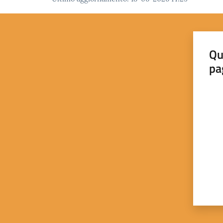
Qu
pa
Valut