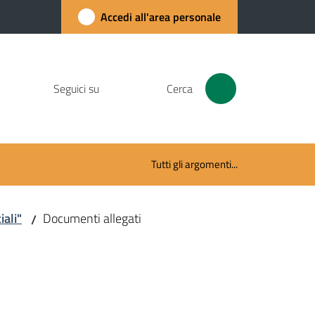
Accedi all'area personale
Seguici su
Cerca
Tutti gli argomenti...
ali"
Documenti allegati
/