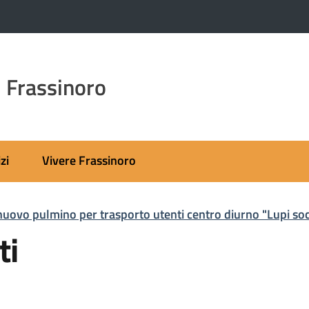
 Frassinoro
zi
Vivere Frassinoro
uovo pulmino per trasporto utenti centro diurno "Lupi soci
ti