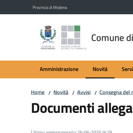
Vai al contenuto
Vai alla navigazione
Vai al footer
Provincia di Modena
Comune di
Amministrazione
Novità
Servi
Menu selezionato
Home
Novità
Avvisi
Consegna del n
/
/
/
Documenti allega
Ultimo aggiornamento
:
18-06-2026 14:29