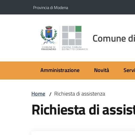
Vai al contenuto
Vai alla navigazione
Vai al footer
Provincia di Modena
Comune di
Amministrazione
Novità
Servi
Home
Richiesta di assistenza
/
Richiesta di assi