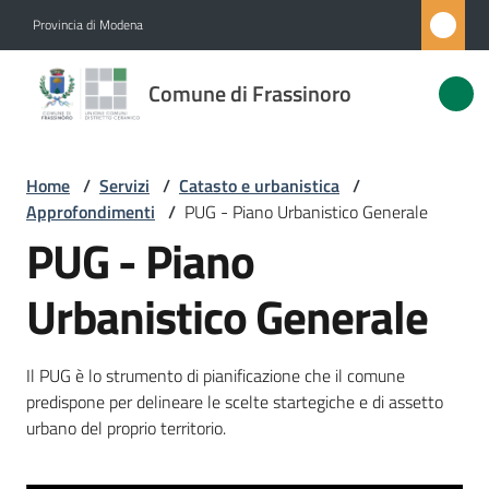
Vai al contenuto
Vai alla navigazione
Vai al footer
Provincia di Modena
Comune di
Comune di Frassinoro
Frassinoro
Home
/
Servizi
/
Catasto e urbanistica
/
Amministrazione
Approfondimenti
/
PUG - Piano Urbanistico Generale
PUG - Piano
Novità
Urbanistico Generale
Servizi
Menu selezionato
Il PUG è lo strumento di pianificazione che il comune
Vivere
predispone per delineare le scelte startegiche e di assetto
Frassinoro
urbano del proprio territorio.