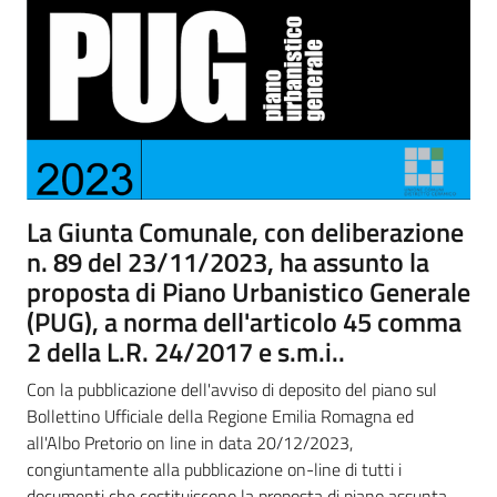
Tutti
gli
argomenti...
Seguici
La Giunta Comunale, con deliberazione
su
n. 89 del 23/11/2023, ha assunto la
proposta di Piano Urbanistico Generale
(PUG), a norma dell'articolo 45 comma
2 della L.R. 24/2017 e s.m.i..
Con la pubblicazione dell'avviso di deposito del piano sul
Bollettino Ufficiale della Regione Emilia Romagna ed
all'Albo Pretorio on line in data 20/12/2023,
congiuntamente alla pubblicazione on-line di tutti i
documenti che costituiscono la proposta di piano assunta,