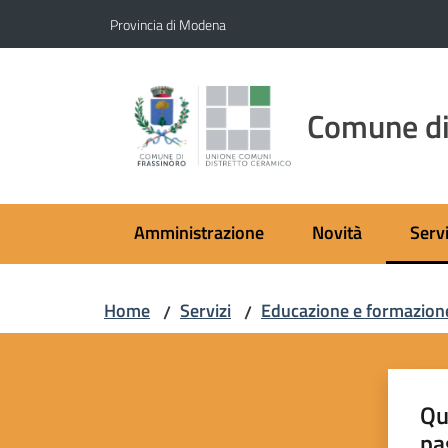
Vai al contenuto
Vai alla navigazione
Vai al footer
Provincia di Modena
Comune di
Amministrazione
Novità
Servi
Menu
Home
Servizi
Educazione e formazion
/
/
Qu
pa