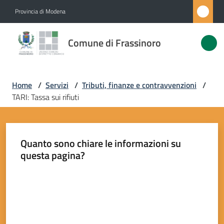
Vai al contenuto
Vai alla navigazione
Vai al footer
Provincia di Modena
Comune di
Comune di Frassinoro
Frassinoro
Home
/
Servizi
/
Tributi, finanze e contravvenzioni
/
Amministrazione
TARI: Tassa sui rifiuti
Novità
Quanto sono chiare le informazioni su
Servizi
questa pagina?
Menu selezionato
Vivere
Valuta da 1 a 5 stelle
Frassinoro