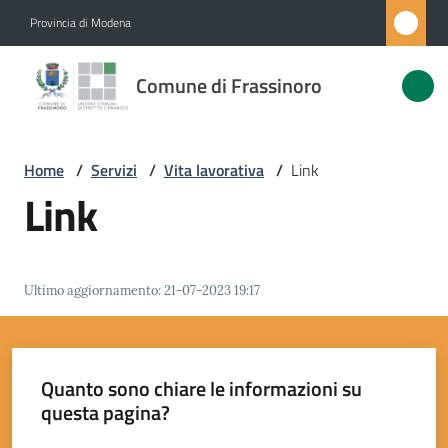
Vai al contenuto
Vai alla navigazione
Vai al footer
Provincia di Modena
Comune di
Comune di Frassinoro
Frassinoro
Home
/
Servizi
/
Vita lavorativa
/
Link
Amministrazione
Link
Novità
Servizi
Ultimo aggiornamento
:
21-07-2023 19:17
Menu selezionato
Vivere
Frassinoro
Quanto sono chiare le informazioni su
questa pagina?