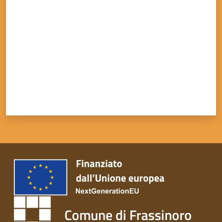
Valuta da 1 a 5 stelle
Tutti
gli
argomenti...
Seguici
su
Comune di Frassinoro