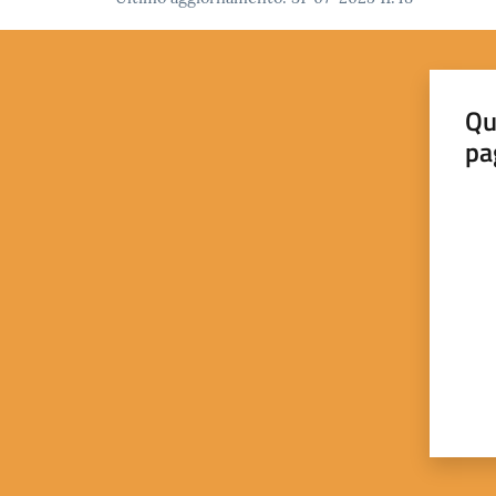
Qu
pa
Valut