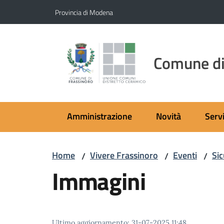
Vai al contenuto
Vai alla navigazione
Vai al footer
Provincia di Modena
Comune di
Amministrazione
Novità
Servi
Home
Vivere Frassinoro
Eventi
Sic
/
/
/
Immagini
Ultimo aggiornamento
:
31-07-2025 11:48