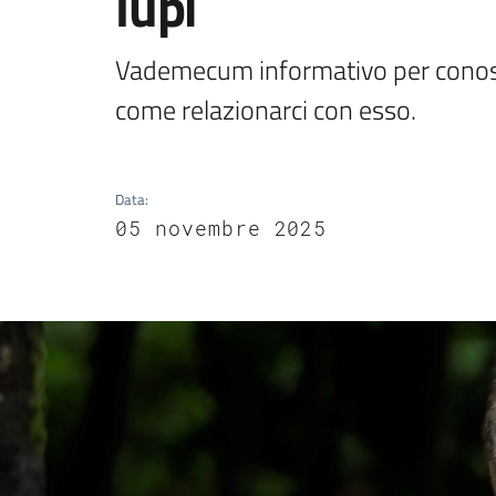
lupi
Vademecum informativo per conosc
Data
:
05 novembre 2025