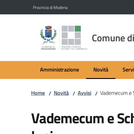
Vai al contenuto
Vai alla navigazione
Vai al footer
Provincia di Modena
Comune di
Amministrazione
Novità
Servi
Menu selezionato
Home
Novità
Avvisi
Vademecum e Sc
/
/
/
Salta al contenuto
Vademecum e Sch