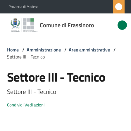
Vai al contenuto
Vai alla navigazione
Vai al footer
Provincia di Modena
Comune di
Comune di Frassinoro
Frassinoro
Home
/
Amministrazione
/
Aree amministrative
/
Amministrazione
Settore III - Tecnico
Menu selezionato
Novità
Settore III - Tecnico
Salta al contenuto
Servizi
Settore III - Tecnico
Vivere
Condividi
Vedi azioni
Frassinoro