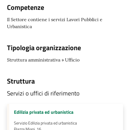
Competenze
Tutti
Il Settore contiene i servizi Lavori Pubblici e
gli
Urbanistica
argomenti...
Tipologia organizzazione
Seguici
Struttura amministrativa » Ufficio
su
Struttura
Servizi o uffici di riferimento
Edilizia privata ed urbanistica
Servizio Edilizia privata ed urbanistica
Piazza Miani, 16